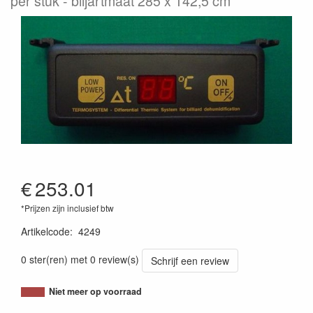
per stuk
biljartmaat 285 x 142,5 cm
€
253.01
*Prijzen zijn inclusief btw
Artikelcode
:
4249
0 ster(ren) met 0 review(s)
Schrijf een review
Niet meer op voorraad