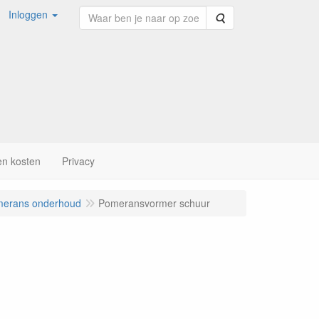
Inloggen
Zoeken
en kosten
Privacy
erans onderhoud
Pomeransvormer schuur