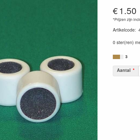
€
1.50
*Prijzen zijn inc
Artikelcode
:
0 ster(ren) m
3
Aantal