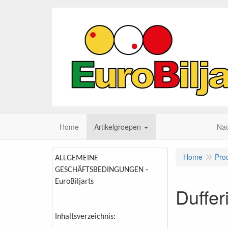
Home
Artikelgroepen
-
-
-
Nac
Home
Pro
ALLGEMEINE
GESCHÄFTSBEDINGUNGEN -
EuroBiljarts
Duffer
Inhaltsverzeichnis: