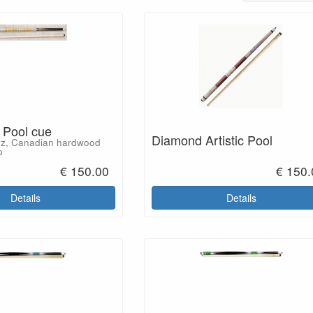
 Pool cue
Diamond Artistic Pool
9oz, Canadian hardwood
p
€ 150.00
€ 150.
Details
Details