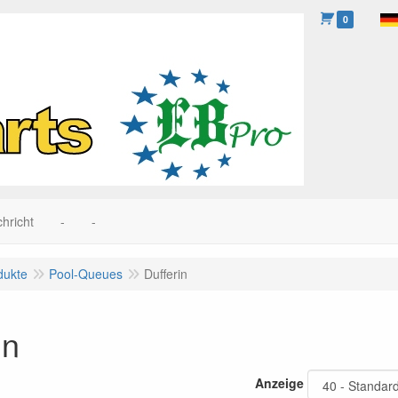
0
hricht
-
-
dukte
Pool-Queues
Dufferin
in
Anzeige