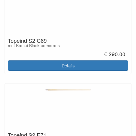
Topeind S2 C69
met Kamui Black pomerans
€ 290.00
Détails
Topeind S2 E71