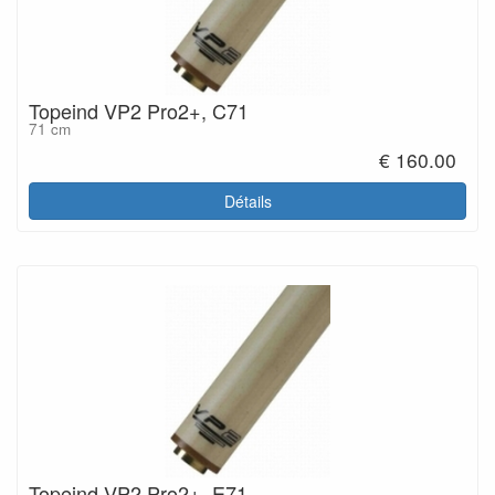
Topeind VP2 Pro2+, C71
71 cm
€ 160.00
Détails
Topeind VP2 Pro2+, E71